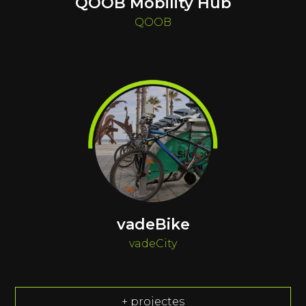
QOOB Mobility Hub
QOOB
vadeBike
vadeCity
+ projectes